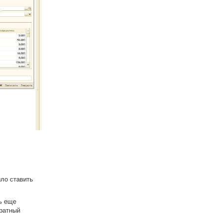
ыло ставить
ть еще
тратный