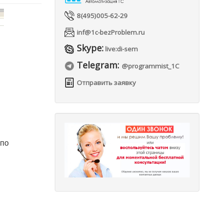
8(495)005-62-29
inf@1c-bezProblem.ru
Skype:
live:di-sem
Telegram:
@programmist_1C
Отправить заявку
 по