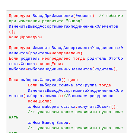
Процедура
 ВыводПриИзменении
(
Элемент
)
// событие 
при изменении реквизита "Вывод"
ИзменитьВыводАссортиментаУподчиненныхЭлементов
(
)
;
КонецПроцедуры
Процедура
 ИзменитьВыводАссортиментаУподчиненныхЭ
лементов
(
родитель
=
неопределено
)
Если
 родитель
=
неопределено
тогда
 родитель
=
ЭтотОб
ъект
.
Ссылка
;
конецЕсли
;
выборка
=
ВыборкаПодчиненныхЭлементов
(
Родитель
)
;
Пока
 выборка
.
Следующий
(
)
цикл
Если
 выборка
.
ссылка
.
этоГруппа 
тогда
	ИзменитьВыводАссортиментаУподчиненныхЭле
ментов
(
выборка
.
ссылка
)
;
//
Вызываем рекурсивно	

КонецЕсли
;
	элНом
=
выборка
.
ссылка
.
получитьОбъект
(
)
;
//+ указываем какие реквизиты нужно поме
нять
	элНом
.
Вывод
=
Вывод
;
//- указываем какие реквизиты нужно поме