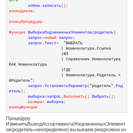
нять
	элНом
.
записать
(
)
;
конецЦикла
;
конецПроцедуры
Функция
 ВыборкаПодчиненныхЭлементов
(
родитель
)
	запрос
=
новый
 запрос
;
	запрос
.
Текст
=
"ВЫБРАТЬ
	              |	Номенклатура.Ссылка
	              |ИЗ
	              |	Справочник.Номенклатура 
КАК Номенклатура
	              |ГДЕ
	              |	Номенклатура.Родитель = 
&Родитель"
;
	запрос
.
УстановитьПараметр
(
"родитель"
,
Род
итель
)
;
	выборка
=
запрос
.
Выполнить
(
)
.
Выбрать
(
)
;
возврат
 выборка
;
конецФункции
Процедуру
ИзменитьВыводАссортиментаУподчиненныхЭлемент
ов(родитель=неопределено) вызываем рекурсивно из