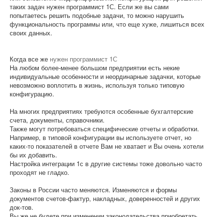
таких
задач
нужен
программист
1С
.
Если
же
вы
сами
попытаетесь
решить
подобные
задачи
,
то
можно
нарушить
функциональность
программы
или
,
что
еще
хуже
,
лишиться
всех
своих
данных
.
Когда
все
же
нужен
программист
1С
На
любом
более
-
менее
большом
предприятии
есть
некие
индивидуальные
особенности
и
неординарные
задачки
,
которые
невозможно
воплотить
в
жизнь
,
используя
только
типовую
конфигурацию
.
На
многих
предприятиях
требуются
особенные
бухгалтерские
счета
,
документы
,
справочники
.
Также
могут
потребоваться
специфические
отчеты
и
обработки
.
Например
,
в
типовой
конфигурации
вы
используете
отчет
,
но
каких
-
то
показателей
в
отчете
Вам
не
хватает
и
Вы
очень
хотели
бы
их
добавить
.
Настройка
интеграции
1с
в
другие
системы
тоже
довольно
часто
проходят
не
гладко
.
Законы
в
России
часто
меняются
.
Изменяются
и
формы
документов
счетов
-
фактур
,
накладных
,
доверенностей
и
других
док
-
тов
.
Вы
же
не
будете
при
изменении
законодательства
приобретать