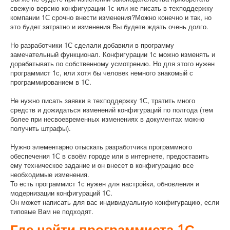
свежую
версию
конфигурации
1с
или
же
писать
в
техподдержку
компании
1С
срочно
внести
изменения
?
Можно
конечно
и
так
,
но
это
будет
затратно
и
изменения
Вы
будете
ждать
очень
долго
.
Но
разработчики
1С
сделали
добавили
в
программу
замечательный
функционал
.
Конфигурации
1с
можно
изменять
и
дорабатывать
по
собственному
усмотрению
.
Но
для
этого
нужен
программист
1с
,
или
хотя
бы
человек
немного
знакомый
с
программированием
в
1С
.
Не
нужно
писать
заявки
в
техподдержку
1С
,
тратить
много
средств
и
дожидаться
изменений
конфигураций
по
полгода
(
тем
более
при
несвоевременных
изменениях
в
документах
можно
получить
штрафы
).
Нужно
элементарно
отыскать
разработчика
программного
обеспечения
1С
в
своём
городе
или
в
интернете
,
предоставить
ему
техническое
задание
и
он
внесет
в
конфигурацию
все
необходимые
изменения
.
То
есть
программист
1с
нужен
для
настройки
,
обновления
и
модернизации
конфигураций
1С
.
Он
может
написать
для
вас
индивидуальную
конфигурацию
,
если
типовые
Вам
не
подходят
.
Где найти
программиста
1С
.