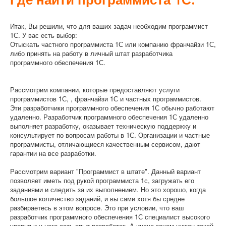
Итак
,
Вы
решили
,
что
для
ваших задач
необходим
программист
1С
.
У
вас
есть
выбор
:
Отыскать
частного
программиста
1С
или
компанию
франчайзи
1С,
либо п
ринять
на
работу
в
личный
штат
разработчика
программного
обеспечения
1С
.
Рассмотрим компании, которые предоставляют услуги
программистов 1С, , франчайзи 1С и
частных
программистов
.
Эти
разработчики
программного
обеспечения
1С
о
бычно
работают
удаленно
.
Разработчик
программного
обеспечения
1С
удаленно
выполняет
разработку
,
оказывает
техническую
поддержку и
консультирует по
вопросам
работы
в
1С
.
Организации и частные
программисты
,
отличающиеся
качественным
сервисом
,
дают
гарантии
на
все
разработки
.
Рассмотрим
вариант
"Программист в штате"
.
Данный
вариант
позволяет
иметь
под
рукой
программиста
1с,
загружать
его
заданиями и следить за их выполнением
.
Но
это
хорошо
,
когда
большое
количество
заданий
,
и
вы сами хотя бы средне
разбираетесь
в
этом
вопросе
.
Это
при
условии
,
что
ваш
разработчик
программного
обеспечения
1С
специалист высокого
уровня
и
у
него
есть
опыт
разработок
.
А
иначе
зачем
нужен
такой