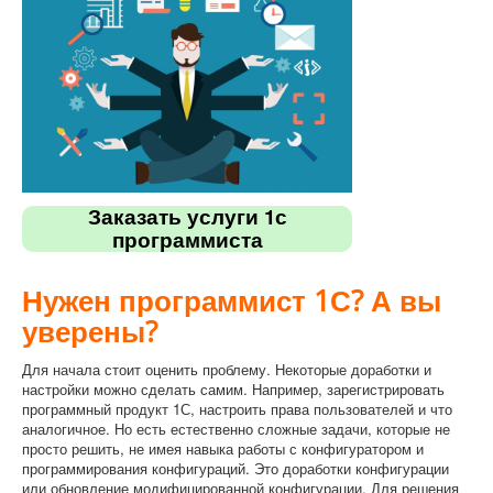
Заказать услуги 1с
программиста
Нужен
программист
1С
?
А
вы
уверены
?
Для
начала
стоит
оценить
проблему
.
Некоторые
доработки
и
настройки
можно
сделать
самим
.
Например
,
зарегистрировать
программный
продукт
1С
,
настроить
права
пользователей
и
что
аналогичное
.
Но
есть
естественно
сложные
задачи
,
которые
не
просто
решить
,
не
имея
навыка
работы с конфигуратором
и
программирования
конфигураций
.
Это
доработки
конфигурации
или
обновление
модифицированной
конфигурации
.
Для
решения