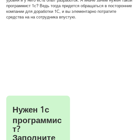
программист
1с
?
Ведь
тогда
придется
обращаться
в
посторонние
компании
для
доработки
1С
,
и
вы
элементарно
потратите
средства
на
на
сотрудника
впустую
.
Нужен 1с
программис
т?
Заполните