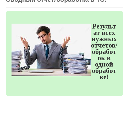
Результ
ат всех
нужных
отчетов/
обработ
ок в
одной
обработ
ке!