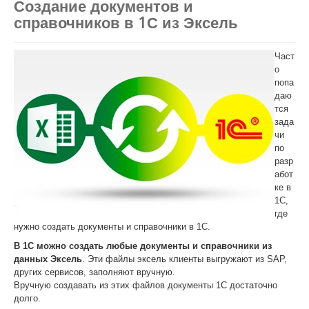
Создание документов и
справочников в 1С из Эксель
Част
о
попа
даю
тся
зада
чи
по
разр
абот
ке в
1С,
где
нужно создать документы и справочники в 1С.
В 1С можно создать любые документы и справочники из
данных Эксель
. Эти файлы эксель клиенты выгружают из SAP,
других сервисов, заполняют вручную.
Вручную создавать из этих файлов документы 1С достаточно
долго.